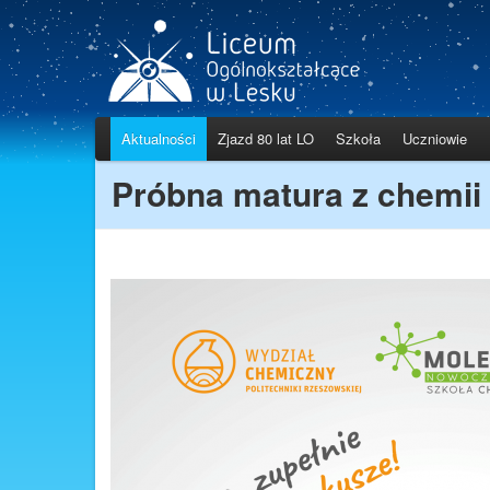
Aktualności
Zjazd 80 lat LO
Szkoła
Uczniowie
Próbna matura z chemii