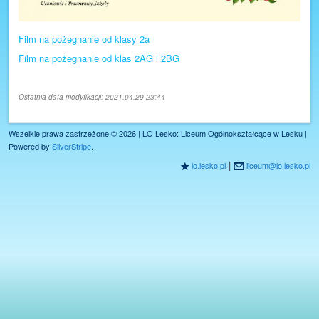
Facebook
Plan lekcji
Film na pożegnanie od klasy 2a
Film na pożegnanie od klas 2AG i 2BG
Ostatnia data modyfikacji: 2021.04.29 23:44
Wszelkie prawa zastrzeżone © 2026 | LO Lesko: Liceum Ogólnokształcące w Lesku |
Powered by
SilverStripe
.
|
lo.lesko.pl
liceum@lo.lesko.pl
R
@