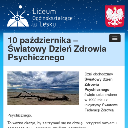
10 października –
Aktualności
Światowy Dzień Zdrowia
Zjazd 80 lat LO
Psychicznego
Szkoła
Uczniowie
Dziś obchodzimy
Przedmioty
Światowy Dzień
Zdrowia
Rekrutacja 2026/2027
Psychicznego
–
E-Dziennik
święto ustanowione
w 1992 roku z
Stara wersja WWW
inicjatywy Światowej
Federacji Zdrowia
Kontakt
Psychicznego.
To ważna okazja, by zatrzymać się na chwilę i przyjrzeć swojemu
Raport
samopoczuciu – emocjom, myślom, potrzebom.