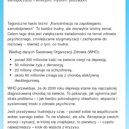
Facebook
Plan lekcji
Tegoroczne hasło brzmi: „Koncentracja na zapobieganiu
samobójstwom”. To bardzo trudny, ale niezwykle istotny temat.
Celem tego dnia jest zwiększanie świadomości na temat zdrowia
psychicznego, zmniejszanie stygmatyzacji i zachęcanie do
rozmowy – również o tym, co trudne.
Według danych Światowej Organizacji Zdrowia (WHO):
ponad 300 milionów ludzi na świecie cierpi na depresję,
50 milionów żyje z demencją,
23 miliony choruje na schizofrenię,
około 60 milionów zmaga się z chorobą afektywną
dwubiegunową.
WHO przewiduje, że do 2030 roku depresja stanie się najczęściej
diagnozowaną chorobą na świecie. To pokazuje, jak ogromna jest
skala problemu – i jak bardzo potrzebujemy otwartości, wsparcia i
systemowej troski o zdrowie psychiczne.
Jeśli przeżywasz trudniejszy czas – pozwól sobie na współczucie
wobec samego siebie. To nie słabość, ale siła. Akceptacja swoich
emocji i sytuacji, w której się znajdujesz, to pierwszy – i często
najważniejszy – krok do wyjścia z kryzysu.